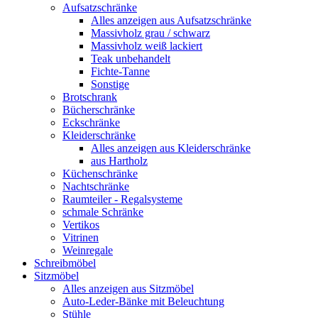
Aufsatzschränke
Alles anzeigen aus Aufsatzschränke
Massivholz grau / schwarz
Massivholz weiß lackiert
Teak unbehandelt
Fichte-Tanne
Sonstige
Brotschrank
Bücherschränke
Eckschränke
Kleiderschränke
Alles anzeigen aus Kleiderschränke
aus Hartholz
Küchenschränke
Nachtschränke
Raumteiler - Regalsysteme
schmale Schränke
Vertikos
Vitrinen
Weinregale
Schreibmöbel
Sitzmöbel
Alles anzeigen aus Sitzmöbel
Auto-Leder-Bänke mit Beleuchtung
Stühle