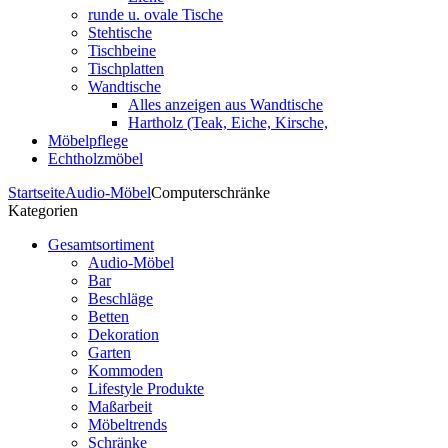
runde u. ovale Tische
Stehtische
Tischbeine
Tischplatten
Wandtische
Alles anzeigen aus Wandtische
Hartholz (Teak, Eiche, Kirsche,
Möbelpflege
Echtholzmöbel
Startseite
Audio-Möbel
Computerschränke
Kategorien
Gesamtsortiment
Audio-Möbel
Bar
Beschläge
Betten
Dekoration
Garten
Kommoden
Lifestyle Produkte
Maßarbeit
Möbeltrends
Schränke