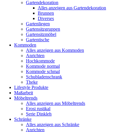
Gartendekoration
Alles anzeigen aus Gartendekoration
Brunnen
Diverses
Gartenliegen
Gartensitzgruppen
Gartensitzmöbel
Gartentische
Kommoden
Alles anzeigen aus Kommoden
Anrichten
Hochkommode
Kommode normal
Kommode schmal
Schubladenschrank
Theke
Lifestyle Produkte
Maßarbeit
Möbeltrends
Alles anzeigen aus Möbeltrends
Erosi rustikal
Serie Dinkleh
Schränke
Alles anzeigen aus Schränke
Anrichten