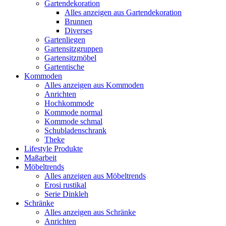
Gartendekoration
Alles anzeigen aus Gartendekoration
Brunnen
Diverses
Gartenliegen
Gartensitzgruppen
Gartensitzmöbel
Gartentische
Kommoden
Alles anzeigen aus Kommoden
Anrichten
Hochkommode
Kommode normal
Kommode schmal
Schubladenschrank
Theke
Lifestyle Produkte
Maßarbeit
Möbeltrends
Alles anzeigen aus Möbeltrends
Erosi rustikal
Serie Dinkleh
Schränke
Alles anzeigen aus Schränke
Anrichten