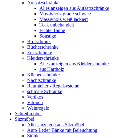
Aufsatzschränke
Alles anzeigen aus Aufsatzschränke
Massivholz grau / schwarz
Massivholz weiß lackiert
Teak unbehandelt
Fichte-Tanne
Sonstige
Brotschrank
Bücherschränke
Eckschränke
Kleiderschränke
Alles anzeigen aus Kleiderschränke
aus Hartholz
Küchenschränke
Nachtschränke
Raumteiler - Regalsysteme
schmale Schränke
Vertikos
Vitrinen
Weinregale
Schreibmöbel
Sitzmöbel
Alles anzeigen aus Sitzmöbel
Auto-Leder-Bänke mit Beleuchtung
Stühle