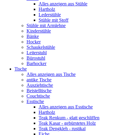
Alles anzeigen aus Stühle
Hartholz
Lederstühle
Stühle mit Stoff
Stühle mit Armlehne
Kinderstühle
Bänke
Hocker
Schaukelstühle
Leiterstuhl
Bürostuhl
Barhocker
Tische
Alles anzeigen aus Tische
antike Tische
Ausziehtische
Beistelltische
Couchtische
Esstische
Alles anzeigen aus Esstische
Hartholz
Teak Renkum - glatt geschliffen
Teak Kasar - gebürstetes Holz
Teak Dengkleh - rustikal
Eiche