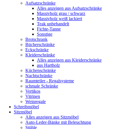
Aufsatzschränke
Alles anzeigen aus Aufsatzschränke
Massivholz grau / schwarz
Massivholz weiß lackiert
Teak unbehandelt
Fichte-Tanne
Sonstige
Brotschrank
Bücherschränke
Eckschränke
Kleiderschränke
Alles anzeigen aus Kleiderschränke
aus Hartholz
Küchenschränke
Nachtschränke
Raumteiler - Regalsysteme
schmale Schränke
Vertikos
Vitrinen
Weinregale
Schreibmöbel
Sitzmöbel
Alles anzeigen aus Sitzmöbel
Auto-Leder-Bänke mit Beleuchtung
Stühle