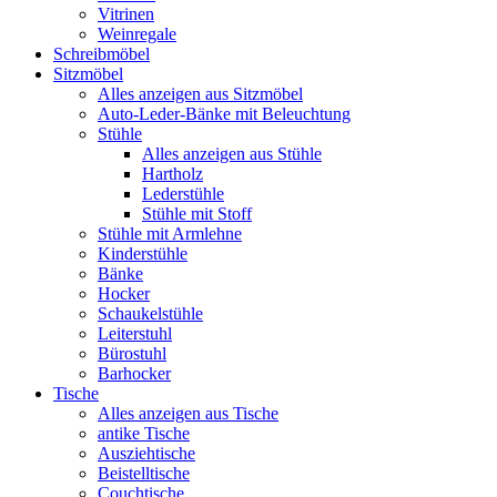
Vitrinen
Weinregale
Schreibmöbel
Sitzmöbel
Alles anzeigen aus Sitzmöbel
Auto-Leder-Bänke mit Beleuchtung
Stühle
Alles anzeigen aus Stühle
Hartholz
Lederstühle
Stühle mit Stoff
Stühle mit Armlehne
Kinderstühle
Bänke
Hocker
Schaukelstühle
Leiterstuhl
Bürostuhl
Barhocker
Tische
Alles anzeigen aus Tische
antike Tische
Ausziehtische
Beistelltische
Couchtische