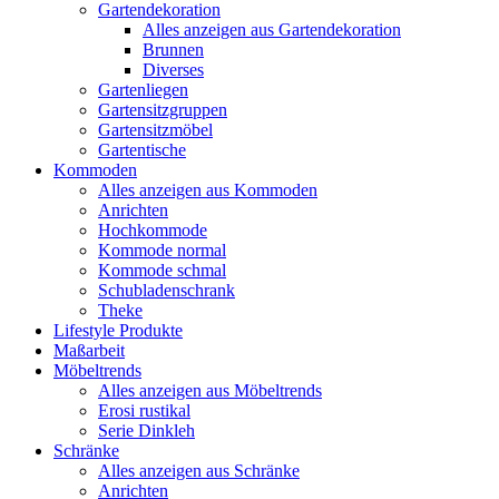
Gartendekoration
Alles anzeigen aus Gartendekoration
Brunnen
Diverses
Gartenliegen
Gartensitzgruppen
Gartensitzmöbel
Gartentische
Kommoden
Alles anzeigen aus Kommoden
Anrichten
Hochkommode
Kommode normal
Kommode schmal
Schubladenschrank
Theke
Lifestyle Produkte
Maßarbeit
Möbeltrends
Alles anzeigen aus Möbeltrends
Erosi rustikal
Serie Dinkleh
Schränke
Alles anzeigen aus Schränke
Anrichten