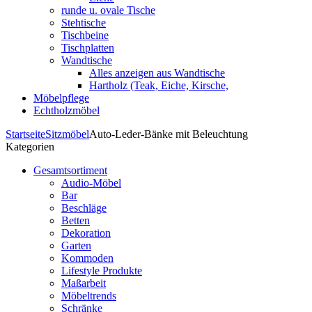
runde u. ovale Tische
Stehtische
Tischbeine
Tischplatten
Wandtische
Alles anzeigen aus Wandtische
Hartholz (Teak, Eiche, Kirsche,
Möbelpflege
Echtholzmöbel
Startseite
Sitzmöbel
Auto-Leder-Bänke mit Beleuchtung
Kategorien
Gesamtsortiment
Audio-Möbel
Bar
Beschläge
Betten
Dekoration
Garten
Kommoden
Lifestyle Produkte
Maßarbeit
Möbeltrends
Schränke