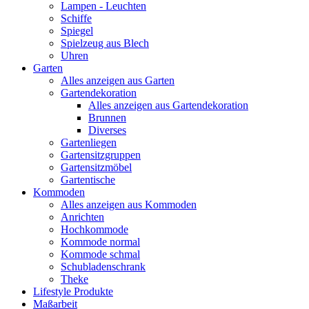
Lampen - Leuchten
Schiffe
Spiegel
Spielzeug aus Blech
Uhren
Garten
Alles anzeigen aus Garten
Gartendekoration
Alles anzeigen aus Gartendekoration
Brunnen
Diverses
Gartenliegen
Gartensitzgruppen
Gartensitzmöbel
Gartentische
Kommoden
Alles anzeigen aus Kommoden
Anrichten
Hochkommode
Kommode normal
Kommode schmal
Schubladenschrank
Theke
Lifestyle Produkte
Maßarbeit