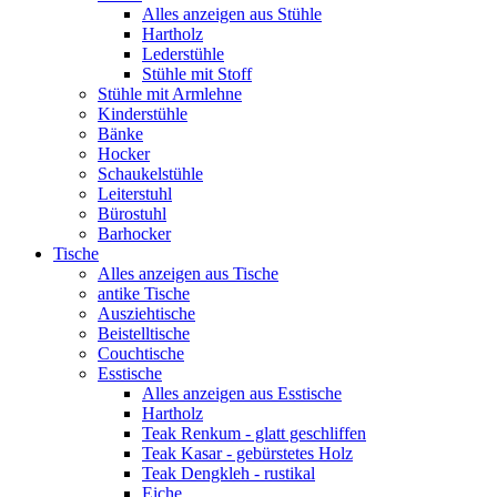
Alles anzeigen aus Stühle
Hartholz
Lederstühle
Stühle mit Stoff
Stühle mit Armlehne
Kinderstühle
Bänke
Hocker
Schaukelstühle
Leiterstuhl
Bürostuhl
Barhocker
Tische
Alles anzeigen aus Tische
antike Tische
Ausziehtische
Beistelltische
Couchtische
Esstische
Alles anzeigen aus Esstische
Hartholz
Teak Renkum - glatt geschliffen
Teak Kasar - gebürstetes Holz
Teak Dengkleh - rustikal
Eiche