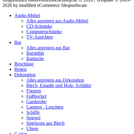
2026 by modified eCommerce Shopsoftware
Audio-Möbel
Alles anzeigen aus Audio-Möbel
CD-Schränke
Computerschränke
TV-Anrichten
Bar
Alles anzeigen aus Bar
Barstühle
Bartische
Beschläge
Betten
Dekoration
Alles anzeigen aus Dekoration
Blech, Emaille und Holz- Schilder
Figuren
Fußhocker
Garderobe
Lampen - Leuchten
Schiffe
Spiegel
Spielzeug aus Blech
Uhren
Garten