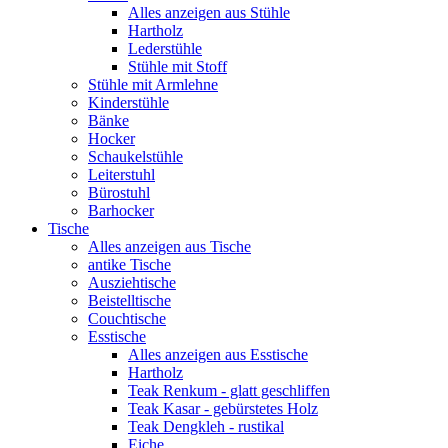
Alles anzeigen aus Stühle
Hartholz
Lederstühle
Stühle mit Stoff
Stühle mit Armlehne
Kinderstühle
Bänke
Hocker
Schaukelstühle
Leiterstuhl
Bürostuhl
Barhocker
Tische
Alles anzeigen aus Tische
antike Tische
Ausziehtische
Beistelltische
Couchtische
Esstische
Alles anzeigen aus Esstische
Hartholz
Teak Renkum - glatt geschliffen
Teak Kasar - gebürstetes Holz
Teak Dengkleh - rustikal
Eiche