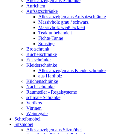
Alles anzeigen aus Schränke
Anrichten
Aufsatzschränke
Alles anzeigen aus Aufsatzschränke
Massivholz grau / schwarz
Massivholz weiß lackiert
Teak unbehandelt
Fichte-Tanne
Sonstige
Brotschrank
Bücherschränke
Eckschränke
Kleiderschränke
Alles anzeigen aus Kleiderschränke
aus Hartholz
Küchenschränke
Nachtschränke
Raumteiler - Regalsysteme
schmale Schränke
Vertikos
Vitrinen
Weinregale
Schreibmöbel
Sitzmöbel
Alles anzeigen aus Sitzmöbel