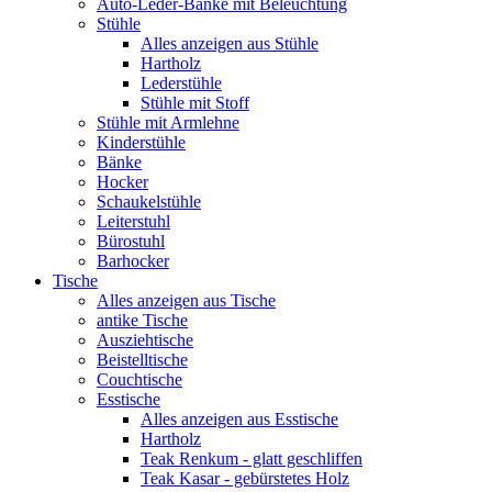
Auto-Leder-Bänke mit Beleuchtung
Stühle
Alles anzeigen aus Stühle
Hartholz
Lederstühle
Stühle mit Stoff
Stühle mit Armlehne
Kinderstühle
Bänke
Hocker
Schaukelstühle
Leiterstuhl
Bürostuhl
Barhocker
Tische
Alles anzeigen aus Tische
antike Tische
Ausziehtische
Beistelltische
Couchtische
Esstische
Alles anzeigen aus Esstische
Hartholz
Teak Renkum - glatt geschliffen
Teak Kasar - gebürstetes Holz