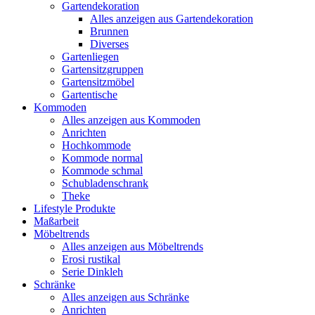
Gartendekoration
Alles anzeigen aus Gartendekoration
Brunnen
Diverses
Gartenliegen
Gartensitzgruppen
Gartensitzmöbel
Gartentische
Kommoden
Alles anzeigen aus Kommoden
Anrichten
Hochkommode
Kommode normal
Kommode schmal
Schubladenschrank
Theke
Lifestyle Produkte
Maßarbeit
Möbeltrends
Alles anzeigen aus Möbeltrends
Erosi rustikal
Serie Dinkleh
Schränke
Alles anzeigen aus Schränke
Anrichten