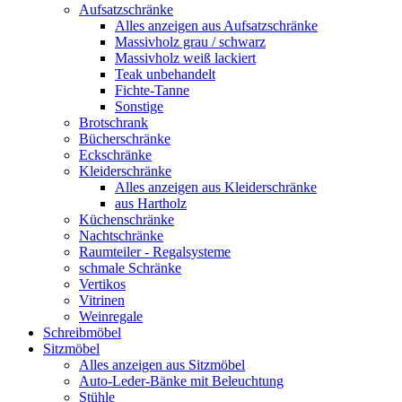
Aufsatzschränke
Alles anzeigen aus Aufsatzschränke
Massivholz grau / schwarz
Massivholz weiß lackiert
Teak unbehandelt
Fichte-Tanne
Sonstige
Brotschrank
Bücherschränke
Eckschränke
Kleiderschränke
Alles anzeigen aus Kleiderschränke
aus Hartholz
Küchenschränke
Nachtschränke
Raumteiler - Regalsysteme
schmale Schränke
Vertikos
Vitrinen
Weinregale
Schreibmöbel
Sitzmöbel
Alles anzeigen aus Sitzmöbel
Auto-Leder-Bänke mit Beleuchtung
Stühle