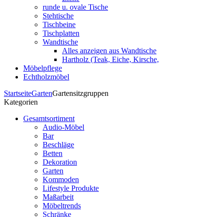
runde u. ovale Tische
Stehtische
Tischbeine
Tischplatten
Wandtische
Alles anzeigen aus Wandtische
Hartholz (Teak, Eiche, Kirsche,
Möbelpflege
Echtholzmöbel
Startseite
Garten
Gartensitzgruppen
Kategorien
Gesamtsortiment
Audio-Möbel
Bar
Beschläge
Betten
Dekoration
Garten
Kommoden
Lifestyle Produkte
Maßarbeit
Möbeltrends
Schränke