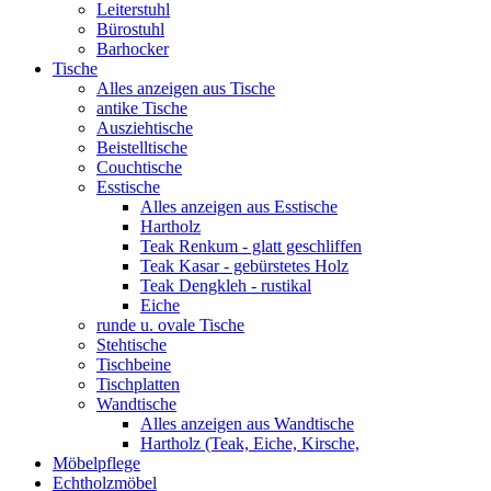
Leiterstuhl
Bürostuhl
Barhocker
Tische
Alles anzeigen aus Tische
antike Tische
Ausziehtische
Beistelltische
Couchtische
Esstische
Alles anzeigen aus Esstische
Hartholz
Teak Renkum - glatt geschliffen
Teak Kasar - gebürstetes Holz
Teak Dengkleh - rustikal
Eiche
runde u. ovale Tische
Stehtische
Tischbeine
Tischplatten
Wandtische
Alles anzeigen aus Wandtische
Hartholz (Teak, Eiche, Kirsche,
Möbelpflege
Echtholzmöbel