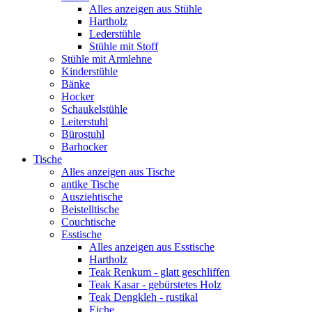
Alles anzeigen aus Stühle
Hartholz
Lederstühle
Stühle mit Stoff
Stühle mit Armlehne
Kinderstühle
Bänke
Hocker
Schaukelstühle
Leiterstuhl
Bürostuhl
Barhocker
Tische
Alles anzeigen aus Tische
antike Tische
Ausziehtische
Beistelltische
Couchtische
Esstische
Alles anzeigen aus Esstische
Hartholz
Teak Renkum - glatt geschliffen
Teak Kasar - gebürstetes Holz
Teak Dengkleh - rustikal
Eiche