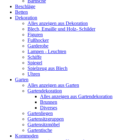
Bartische
Beschläge
Betten
Dekoration
Alles anzeigen aus Dekoration
Blech, Emaille und Holz- Schilder
Figuren
Fußhocker
Garderobe
Lampen - Leuchten
Schiffe
Spiegel
Spielzeug aus Blech
Uhren
Garten
Alles anzeigen aus Garten
Gartendekoration
Alles anzeigen aus Gartendekoration
Brunnen
Diverses
Gartenliegen
Gartensitzgruppen
Gartensitzmöbel
Gartentische
Kommoden