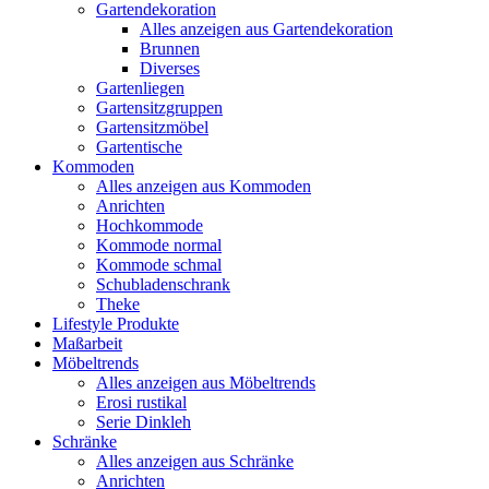
Gartendekoration
Alles anzeigen aus Gartendekoration
Brunnen
Diverses
Gartenliegen
Gartensitzgruppen
Gartensitzmöbel
Gartentische
Kommoden
Alles anzeigen aus Kommoden
Anrichten
Hochkommode
Kommode normal
Kommode schmal
Schubladenschrank
Theke
Lifestyle Produkte
Maßarbeit
Möbeltrends
Alles anzeigen aus Möbeltrends
Erosi rustikal
Serie Dinkleh
Schränke
Alles anzeigen aus Schränke
Anrichten