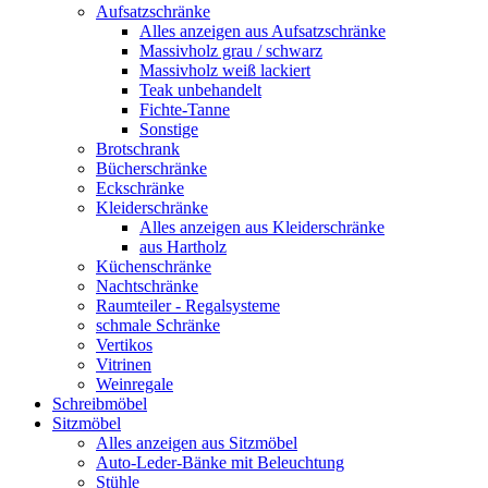
Aufsatzschränke
Alles anzeigen aus Aufsatzschränke
Massivholz grau / schwarz
Massivholz weiß lackiert
Teak unbehandelt
Fichte-Tanne
Sonstige
Brotschrank
Bücherschränke
Eckschränke
Kleiderschränke
Alles anzeigen aus Kleiderschränke
aus Hartholz
Küchenschränke
Nachtschränke
Raumteiler - Regalsysteme
schmale Schränke
Vertikos
Vitrinen
Weinregale
Schreibmöbel
Sitzmöbel
Alles anzeigen aus Sitzmöbel
Auto-Leder-Bänke mit Beleuchtung
Stühle