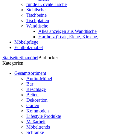
runde u. ovale Tische
Stehtische
Tischbeine
Tischplatten
Wandtische
Alles anzeigen aus Wandtische
Hartholz (Teak, Eiche, Kirsche,
Möbelpflege
Echtholzmöbel
Startseite
Sitzmöbel
Barhocker
Kategorien
Gesamtsortiment
Audio-Möbel
Bar
Beschläge
Betten
Dekoration
Garten
Kommoden
Lifestyle Produkte
Maßarbeit
Möbeltrends
Schränke