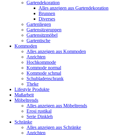
Gartendekoration
Alles anzeigen aus Gartendekoration
Brunnen
Diverses
Gartenliegen
Gartensitzgruppen
Gartensitzmöbel
Gartentische
Kommoden
Alles anzeigen aus Kommoden
Anrichten
Hochkommode
Kommode normal
Kommode schmal
Schubladenschrank
Theke
Lifestyle Produkte
Maßarbeit
Möbeltrends
Alles anzeigen aus Möbeltrends
Erosi rustikal
Serie Dinkleh
Schränke
Alles anzeigen aus Schränke
Anrichten