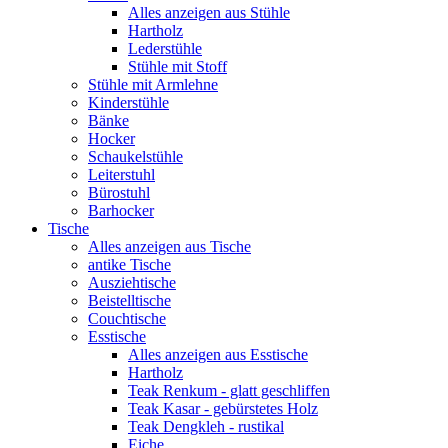
Alles anzeigen aus Stühle
Hartholz
Lederstühle
Stühle mit Stoff
Stühle mit Armlehne
Kinderstühle
Bänke
Hocker
Schaukelstühle
Leiterstuhl
Bürostuhl
Barhocker
Tische
Alles anzeigen aus Tische
antike Tische
Ausziehtische
Beistelltische
Couchtische
Esstische
Alles anzeigen aus Esstische
Hartholz
Teak Renkum - glatt geschliffen
Teak Kasar - gebürstetes Holz
Teak Dengkleh - rustikal
Eiche