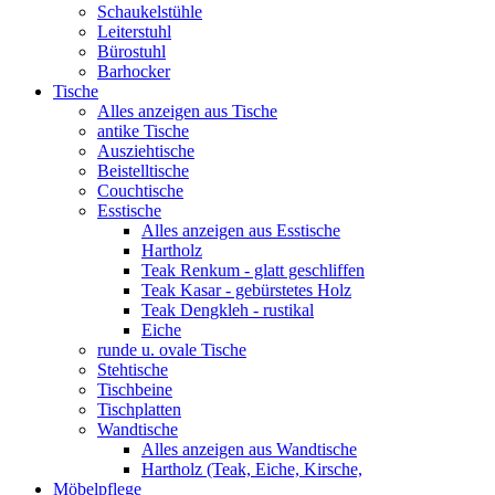
Schaukelstühle
Leiterstuhl
Bürostuhl
Barhocker
Tische
Alles anzeigen aus Tische
antike Tische
Ausziehtische
Beistelltische
Couchtische
Esstische
Alles anzeigen aus Esstische
Hartholz
Teak Renkum - glatt geschliffen
Teak Kasar - gebürstetes Holz
Teak Dengkleh - rustikal
Eiche
runde u. ovale Tische
Stehtische
Tischbeine
Tischplatten
Wandtische
Alles anzeigen aus Wandtische
Hartholz (Teak, Eiche, Kirsche,
Möbelpflege