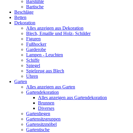
Barstühle
Bartische
Beschläge
Betten
Dekoration
Alles anzeigen aus Dekoration
Blech, Emaille und Holz- Schilder
Figuren
Fußhocker
Garderobe
Lampen - Leuchten
Schiffe
Spiegel
Spielzeug aus Blech
Uhren
Garten
Alles anzeigen aus Garten
Gartendekoration
Alles anzeigen aus Gartendekoration
Brunnen
Diverses
Gartenliegen
Gartensitzgruppen
Gartensitzmöbel
Gartentische