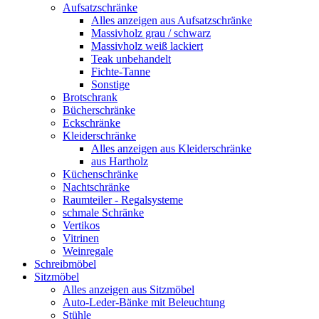
Aufsatzschränke
Alles anzeigen aus Aufsatzschränke
Massivholz grau / schwarz
Massivholz weiß lackiert
Teak unbehandelt
Fichte-Tanne
Sonstige
Brotschrank
Bücherschränke
Eckschränke
Kleiderschränke
Alles anzeigen aus Kleiderschränke
aus Hartholz
Küchenschränke
Nachtschränke
Raumteiler - Regalsysteme
schmale Schränke
Vertikos
Vitrinen
Weinregale
Schreibmöbel
Sitzmöbel
Alles anzeigen aus Sitzmöbel
Auto-Leder-Bänke mit Beleuchtung
Stühle