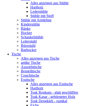
Alles anzeigen aus Stühle
Hartholz
Lederstühle
Stühle mit Stoff
Stühle mit Armlehne
Kinderstühle
Bänke
Hocker
Schaukelstühle
Leiterstuhl
Bürostuhl
Barhocker
Tische
Alles anzeigen aus Tische
antike Tische
Ausziehtische
Beistelltische
Couchtische
Esstische
Alles anzeigen aus Esstische
Hartholz
Teak Renkum - glatt geschliffen
Teak Kasar - gebürstetes Holz
Teak Dengkleh - rustikal
Eiche