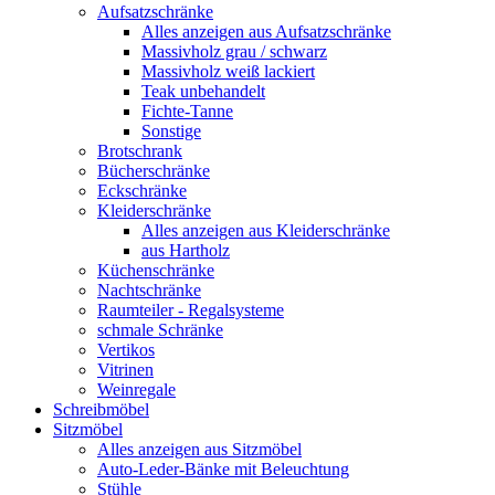
Aufsatzschränke
Alles anzeigen aus Aufsatzschränke
Massivholz grau / schwarz
Massivholz weiß lackiert
Teak unbehandelt
Fichte-Tanne
Sonstige
Brotschrank
Bücherschränke
Eckschränke
Kleiderschränke
Alles anzeigen aus Kleiderschränke
aus Hartholz
Küchenschränke
Nachtschränke
Raumteiler - Regalsysteme
schmale Schränke
Vertikos
Vitrinen
Weinregale
Schreibmöbel
Sitzmöbel
Alles anzeigen aus Sitzmöbel
Auto-Leder-Bänke mit Beleuchtung
Stühle