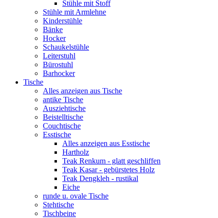
Stühle mit Stoff
Stühle mit Armlehne
Kinderstühle
Bänke
Hocker
Schaukelstühle
Leiterstuhl
Bürostuhl
Barhocker
Tische
Alles anzeigen aus Tische
antike Tische
Ausziehtische
Beistelltische
Couchtische
Esstische
Alles anzeigen aus Esstische
Hartholz
Teak Renkum - glatt geschliffen
Teak Kasar - gebürstetes Holz
Teak Dengkleh - rustikal
Eiche
runde u. ovale Tische
Stehtische
Tischbeine