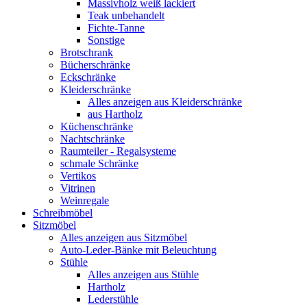
Massivholz weiß lackiert
Teak unbehandelt
Fichte-Tanne
Sonstige
Brotschrank
Bücherschränke
Eckschränke
Kleiderschränke
Alles anzeigen aus Kleiderschränke
aus Hartholz
Küchenschränke
Nachtschränke
Raumteiler - Regalsysteme
schmale Schränke
Vertikos
Vitrinen
Weinregale
Schreibmöbel
Sitzmöbel
Alles anzeigen aus Sitzmöbel
Auto-Leder-Bänke mit Beleuchtung
Stühle
Alles anzeigen aus Stühle
Hartholz
Lederstühle