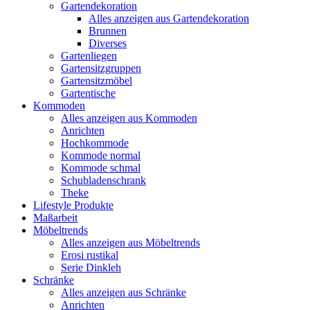
Gartendekoration
Alles anzeigen aus Gartendekoration
Brunnen
Diverses
Gartenliegen
Gartensitzgruppen
Gartensitzmöbel
Gartentische
Kommoden
Alles anzeigen aus Kommoden
Anrichten
Hochkommode
Kommode normal
Kommode schmal
Schubladenschrank
Theke
Lifestyle Produkte
Maßarbeit
Möbeltrends
Alles anzeigen aus Möbeltrends
Erosi rustikal
Serie Dinkleh
Schränke
Alles anzeigen aus Schränke
Anrichten