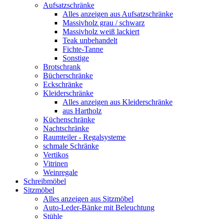
Aufsatzschränke
Alles anzeigen aus Aufsatzschränke
Massivholz grau / schwarz
Massivholz weiß lackiert
Teak unbehandelt
Fichte-Tanne
Sonstige
Brotschrank
Bücherschränke
Eckschränke
Kleiderschränke
Alles anzeigen aus Kleiderschränke
aus Hartholz
Küchenschränke
Nachtschränke
Raumteiler - Regalsysteme
schmale Schränke
Vertikos
Vitrinen
Weinregale
Schreibmöbel
Sitzmöbel
Alles anzeigen aus Sitzmöbel
Auto-Leder-Bänke mit Beleuchtung
Stühle