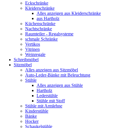
Eckschränke
Kleiderschränke
Alles anzeigen aus Kleiderschränke
aus Hartholz
Küchenschränke
Nachtschränke
Raumteiler - Regalsysteme
schmale Schränke
Vertikos
Vitrinen
Weinregale
Schreibmöbel
Sitzmöbel
Alles anzeigen aus Sitzmöbel
Auto-Leder-Bänke mit Beleuchtung
Stühle
Alles anzeigen aus Stühle
Hartholz
Lederstühle
Stühle mit Stoff
Stühle mit Armlehne
Kinderstühle
Bänke
Hocker
Schaukelstühle