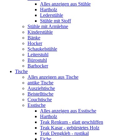
Alles anzeigen aus Stühle
Hartholz
Lederstühle
Stühle mit Stoff
Stühle mit Armlehne
Kinderstühle
Bänke
Hocker
Schaukelstühle
Leiterstuhl
Bürostuhl
Barhocker
Tische
Alles anzeigen aus Tische
antike Tische
Ausziehtische
Beistelltische
Couchtische
Esstische
Alles anzeigen aus Esstische
Hartholz
Teak Renkum - glatt geschliffen
Teak Kasar - gebürstetes Holz
Teak Dengkleh - rustikal
Eiche