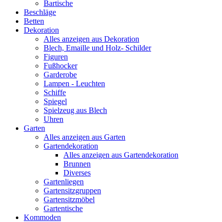
Bartische
Beschläge
Betten
Dekoration
Alles anzeigen aus Dekoration
Blech, Emaille und Holz- Schilder
Figuren
Fußhocker
Garderobe
Lampen - Leuchten
Schiffe
Spiegel
Spielzeug aus Blech
Uhren
Garten
Alles anzeigen aus Garten
Gartendekoration
Alles anzeigen aus Gartendekoration
Brunnen
Diverses
Gartenliegen
Gartensitzgruppen
Gartensitzmöbel
Gartentische
Kommoden