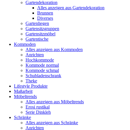
Gartendekoration
Alles anzeigen aus Gartendekoration
Brunnen
Diverses
Gartenliegen
Gartensitzgruppen
Gartensitzmöbel
Gartentische
Kommoden
Alles anzeigen aus Kommoden
Anrichten
Hochkommode
Kommode normal
Kommode schmal
Schubladenschrank
Theke
Lifestyle Produkte
Maßarbeit
Möbeltrends
Alles anzeigen aus Möbeltrends
Erosi rustikal
Serie Dinkleh
Schränke
Alles anzeigen aus Schränke
Anrichten