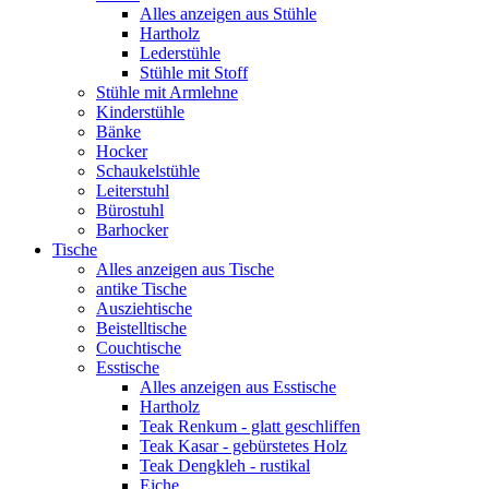
Alles anzeigen aus Stühle
Hartholz
Lederstühle
Stühle mit Stoff
Stühle mit Armlehne
Kinderstühle
Bänke
Hocker
Schaukelstühle
Leiterstuhl
Bürostuhl
Barhocker
Tische
Alles anzeigen aus Tische
antike Tische
Ausziehtische
Beistelltische
Couchtische
Esstische
Alles anzeigen aus Esstische
Hartholz
Teak Renkum - glatt geschliffen
Teak Kasar - gebürstetes Holz
Teak Dengkleh - rustikal
Eiche