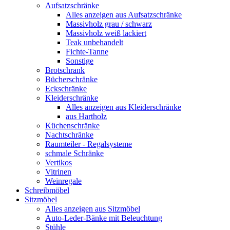
Aufsatzschränke
Alles anzeigen aus Aufsatzschränke
Massivholz grau / schwarz
Massivholz weiß lackiert
Teak unbehandelt
Fichte-Tanne
Sonstige
Brotschrank
Bücherschränke
Eckschränke
Kleiderschränke
Alles anzeigen aus Kleiderschränke
aus Hartholz
Küchenschränke
Nachtschränke
Raumteiler - Regalsysteme
schmale Schränke
Vertikos
Vitrinen
Weinregale
Schreibmöbel
Sitzmöbel
Alles anzeigen aus Sitzmöbel
Auto-Leder-Bänke mit Beleuchtung
Stühle