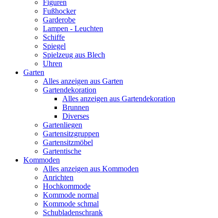
Figuren
Fußhocker
Garderobe
Lampen - Leuchten
Schiffe
Spiegel
Spielzeug aus Blech
Uhren
Garten
Alles anzeigen aus Garten
Gartendekoration
Alles anzeigen aus Gartendekoration
Brunnen
Diverses
Gartenliegen
Gartensitzgruppen
Gartensitzmöbel
Gartentische
Kommoden
Alles anzeigen aus Kommoden
Anrichten
Hochkommode
Kommode normal
Kommode schmal
Schubladenschrank