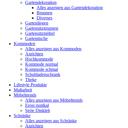
Gartendekoration
Alles anzeigen aus Gartendekoration
Brunnen
Diverses
Gartenliegen
Gartensitzgruppen
Gartensitzmöbel
Gartentische
Kommoden
Alles anzeigen aus Kommoden
Anrichten
Hochkommode
Kommode normal
Kommode schmal
Schubladenschrank
Theke
Lifestyle Produkte
Maßarbeit
Möbeltrends
Alles anzeigen aus Möbeltrends
Erosi rustikal
Serie Dinkleh
Schränke
Alles anzeigen aus Schränke
Anrichten